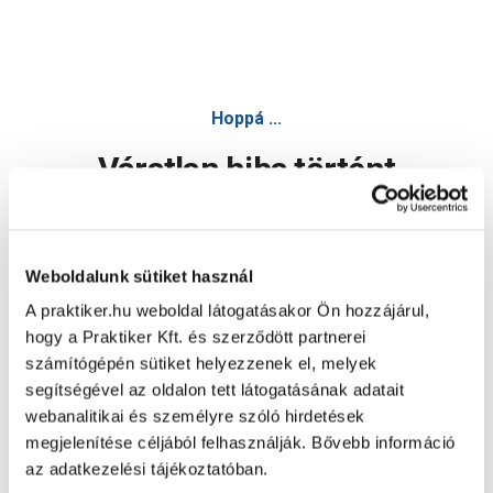
Belső sarok holdfény tölgy (01) mdf40 - Padló szegélyléc
Hoppá ...
Váratlan hiba történt
Dolgozunk a hiba javításán. Egy kis türelmet kérünk.
Weboldalunk sütiket használ
A praktiker.hu weboldal látogatásakor Ön hozzájárul,
Oldal újratöltése
hogy a Praktiker Kft. és szerződött partnerei
számítógépén sütiket helyezzenek el, melyek
segítségével az oldalon tett látogatásának adatait
webanalitikai és személyre szóló hirdetések
megjelenítése céljából felhasználják. Bővebb információ
az adatkezelési tájékoztatóban.