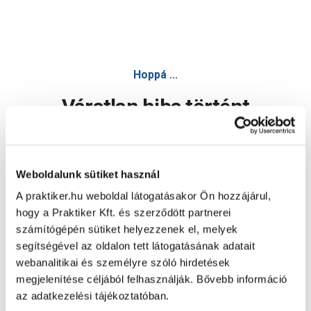
Hoppá ...
Váratlan hiba történt
Dolgozunk a hiba javításán. Egy kis türelmet kérünk.
Weboldalunk sütiket használ
A praktiker.hu weboldal látogatásakor Ön hozzájárul,
Oldal újratöltése
hogy a Praktiker Kft. és szerződött partnerei
számítógépén sütiket helyezzenek el, melyek
segítségével az oldalon tett látogatásának adatait
webanalitikai és személyre szóló hirdetések
megjelenítése céljából felhasználják. Bővebb információ
az adatkezelési tájékoztatóban.