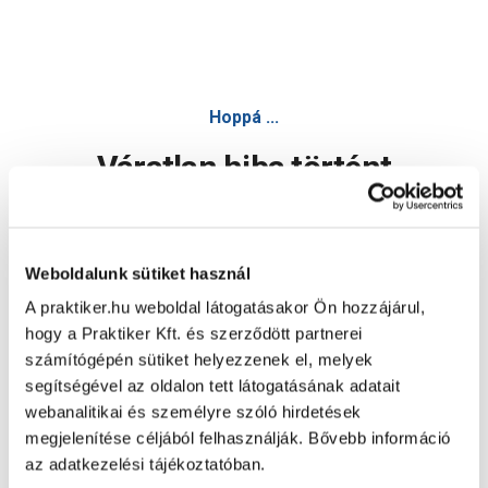
Hoppá ...
Váratlan hiba történt
Dolgozunk a hiba javításán. Egy kis türelmet kérünk.
Weboldalunk sütiket használ
A praktiker.hu weboldal látogatásakor Ön hozzájárul,
Oldal újratöltése
hogy a Praktiker Kft. és szerződött partnerei
számítógépén sütiket helyezzenek el, melyek
segítségével az oldalon tett látogatásának adatait
webanalitikai és személyre szóló hirdetések
megjelenítése céljából felhasználják. Bővebb információ
az adatkezelési tájékoztatóban.