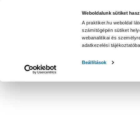
Weboldalunk sütiket hasz
A praktiker.hu weboldal lá
számítógépén sütiket helye
webanalitikai és személyre
adatkezelési tájékoztatób
Beállítások