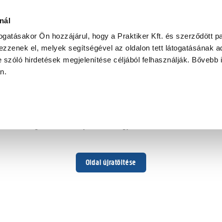
nál
togatásakor Ön hozzájárul, hogy a Praktiker Kft. és szerződött pa
zzenek el, melyek segítségével az oldalon tett látogatásának ad
 szóló hirdetések megjelenítése céljából felhasználják. Bővebb 
Hoppá ...
an.
Váratlan hiba történt
Dolgozunk a hiba javításán. Egy kis türelmet kérünk.
Oldal újratöltése