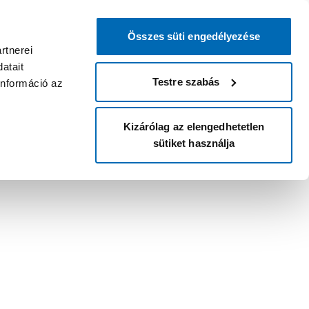
Összes süti engedélyezése
rtnerei
atait
Testre szabás
információ az
Kizárólag az elengedhetetlen
sütiket használja