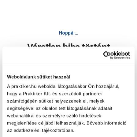
Hoppá ...
Váratlan hiba történt
Dolgozunk a hiba javításán. Egy kis türelmet kérünk.
Weboldalunk sütiket használ
A praktiker.hu weboldal látogatásakor Ön hozzájárul,
Oldal újratöltése
hogy a Praktiker Kft. és szerződött partnerei
számítógépén sütiket helyezzenek el, melyek
segítségével az oldalon tett látogatásának adatait
webanalitikai és személyre szóló hirdetések
megjelenítése céljából felhasználják. Bővebb információ
az adatkezelési tájékoztatóban.