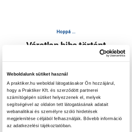
Hoppá ...
Váratlan hiba történt
Dolgozunk a hiba javításán. Egy kis türelmet kérünk.
Weboldalunk sütiket használ
A praktiker.hu weboldal látogatásakor Ön hozzájárul,
Oldal újratöltése
hogy a Praktiker Kft. és szerződött partnerei
számítógépén sütiket helyezzenek el, melyek
segítségével az oldalon tett látogatásának adatait
webanalitikai és személyre szóló hirdetések
megjelenítése céljából felhasználják. Bővebb információ
az adatkezelési tájékoztatóban.