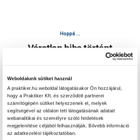
Hoppá ...
Váratlan hiba történt
Dolgozunk a hiba javításán. Egy kis türelmet kérünk.
Weboldalunk sütiket használ
A praktiker.hu weboldal látogatásakor Ön hozzájárul,
Oldal újratöltése
hogy a Praktiker Kft. és szerződött partnerei
számítógépén sütiket helyezzenek el, melyek
segítségével az oldalon tett látogatásának adatait
webanalitikai és személyre szóló hirdetések
megjelenítése céljából felhasználják. Bővebb információ
az adatkezelési tájékoztatóban.