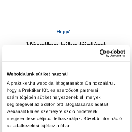
Hoppá ...
Váratlan hiba történt
Dolgozunk a hiba javításán. Egy kis türelmet kérünk.
Weboldalunk sütiket használ
A praktiker.hu weboldal látogatásakor Ön hozzájárul,
Oldal újratöltése
hogy a Praktiker Kft. és szerződött partnerei
számítógépén sütiket helyezzenek el, melyek
segítségével az oldalon tett látogatásának adatait
webanalitikai és személyre szóló hirdetések
megjelenítése céljából felhasználják. Bővebb információ
az adatkezelési tájékoztatóban.