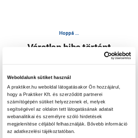
Hoppá ...
Váratlan hiba történt
Dolgozunk a hiba javításán. Egy kis türelmet kérünk.
Weboldalunk sütiket használ
A praktiker.hu weboldal látogatásakor Ön hozzájárul,
Oldal újratöltése
hogy a Praktiker Kft. és szerződött partnerei
számítógépén sütiket helyezzenek el, melyek
segítségével az oldalon tett látogatásának adatait
webanalitikai és személyre szóló hirdetések
megjelenítése céljából felhasználják. Bővebb információ
az adatkezelési tájékoztatóban.