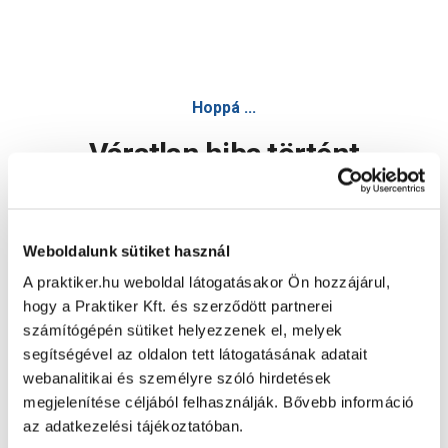
Hoppá ...
Váratlan hiba történt
Dolgozunk a hiba javításán. Egy kis türelmet kérünk.
Weboldalunk sütiket használ
A praktiker.hu weboldal látogatásakor Ön hozzájárul,
Oldal újratöltése
hogy a Praktiker Kft. és szerződött partnerei
számítógépén sütiket helyezzenek el, melyek
segítségével az oldalon tett látogatásának adatait
webanalitikai és személyre szóló hirdetések
megjelenítése céljából felhasználják. Bővebb információ
az adatkezelési tájékoztatóban.