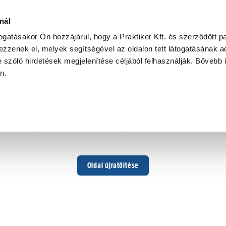
nál
togatásakor Ön hozzájárul, hogy a Praktiker Kft. és szerződött pa
zzenek el, melyek segítségével az oldalon tett látogatásának ad
 szóló hirdetések megjelenítése céljából felhasználják. Bővebb 
Hoppá ...
an.
Váratlan hiba történt
Dolgozunk a hiba javításán. Egy kis türelmet kérünk.
Oldal újratöltése