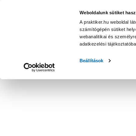
Weboldalunk sütiket hasz
A praktiker.hu weboldal lá
számítógépén sütiket helye
webanalitikai és személyre
adatkezelési tájékoztatób
Beállítások