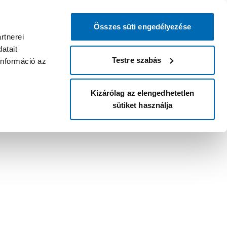
Összes süti engedélyezése
rtnerei
atait
Testre szabás
információ az
Kizárólag az elengedhetetlen
sütiket használja