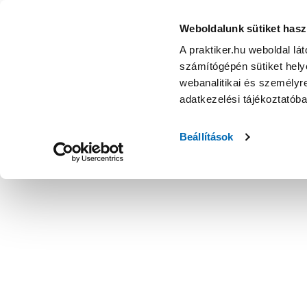
Weboldalunk sütiket hasz
A praktiker.hu weboldal lá
számítógépén sütiket helye
webanalitikai és személyre
adatkezelési tájékoztatób
Beállítások