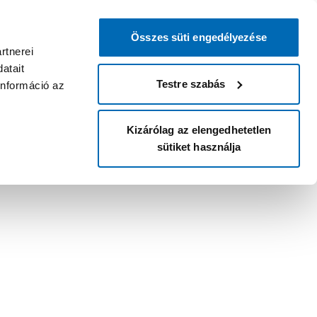
Összes süti engedélyezése
rtnerei
atait
Testre szabás
információ az
Kizárólag az elengedhetetlen
sütiket használja