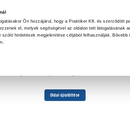
nál
togatásakor Ön hozzájárul, hogy a Praktiker Kft. és szerződött pa
zzenek el, melyek segítségével az oldalon tett látogatásának ad
 szóló hirdetések megjelenítése céljából felhasználják. Bővebb 
Hoppá ...
an.
Váratlan hiba történt
Dolgozunk a hiba javításán. Egy kis türelmet kérünk.
Oldal újratöltése