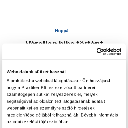
Hoppá ...
Váratlan hiba történt
Dolgozunk a hiba javításán. Egy kis türelmet kérünk.
Weboldalunk sütiket használ
A praktiker.hu weboldal látogatásakor Ön hozzájárul,
Oldal újratöltése
hogy a Praktiker Kft. és szerződött partnerei
számítógépén sütiket helyezzenek el, melyek
segítségével az oldalon tett látogatásának adatait
webanalitikai és személyre szóló hirdetések
megjelenítése céljából felhasználják. Bővebb információ
az adatkezelési tájékoztatóban.