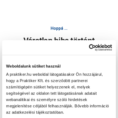
Hoppá ...
Váratlan hiba történt
Dolgozunk a hiba javításán. Egy kis türelmet kérünk.
Weboldalunk sütiket használ
A praktiker.hu weboldal látogatásakor Ön hozzájárul,
Oldal újratöltése
hogy a Praktiker Kft. és szerződött partnerei
számítógépén sütiket helyezzenek el, melyek
segítségével az oldalon tett látogatásának adatait
webanalitikai és személyre szóló hirdetések
megjelenítése céljából felhasználják. Bővebb információ
az adatkezelési tájékoztatóban.