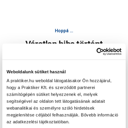
Hoppá ...
Váratlan hiba történt
Dolgozunk a hiba javításán. Egy kis türelmet kérünk.
Weboldalunk sütiket használ
A praktiker.hu weboldal látogatásakor Ön hozzájárul,
Oldal újratöltése
hogy a Praktiker Kft. és szerződött partnerei
számítógépén sütiket helyezzenek el, melyek
segítségével az oldalon tett látogatásának adatait
webanalitikai és személyre szóló hirdetések
megjelenítése céljából felhasználják. Bővebb információ
az adatkezelési tájékoztatóban.