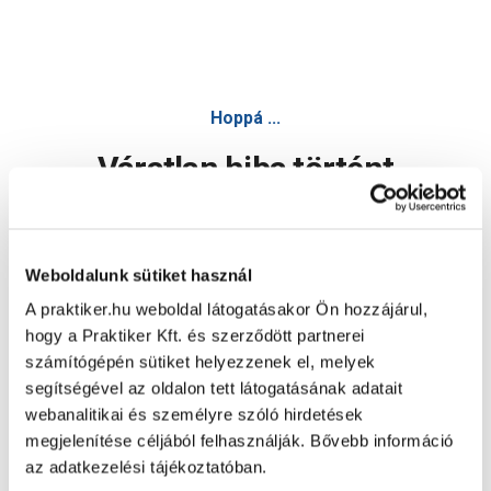
Hoppá ...
Váratlan hiba történt
Dolgozunk a hiba javításán. Egy kis türelmet kérünk.
Weboldalunk sütiket használ
A praktiker.hu weboldal látogatásakor Ön hozzájárul,
Oldal újratöltése
hogy a Praktiker Kft. és szerződött partnerei
számítógépén sütiket helyezzenek el, melyek
segítségével az oldalon tett látogatásának adatait
webanalitikai és személyre szóló hirdetések
megjelenítése céljából felhasználják. Bővebb információ
az adatkezelési tájékoztatóban.