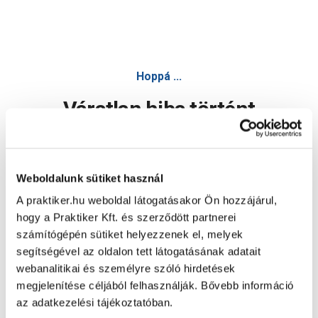
Hoppá ...
Váratlan hiba történt
Dolgozunk a hiba javításán. Egy kis türelmet kérünk.
Weboldalunk sütiket használ
A praktiker.hu weboldal látogatásakor Ön hozzájárul,
Oldal újratöltése
hogy a Praktiker Kft. és szerződött partnerei
számítógépén sütiket helyezzenek el, melyek
segítségével az oldalon tett látogatásának adatait
webanalitikai és személyre szóló hirdetések
megjelenítése céljából felhasználják. Bővebb információ
az adatkezelési tájékoztatóban.