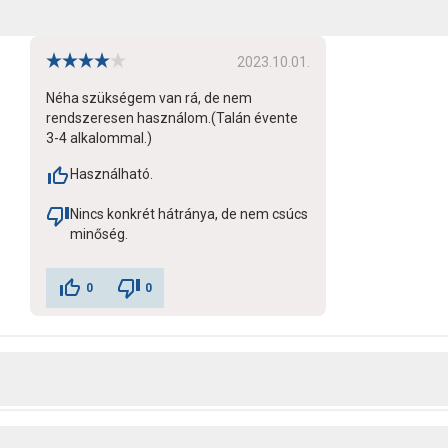
2023.10.01.
Néha szükségem van rá, de nem
rendszeresen használom.(Talán évente
3-4 alkalommal.)
Használható.
Nincs konkrét hátránya, de nem csúcs
minőség.
0
0