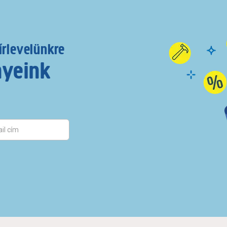
írlevelünkre
nyeink