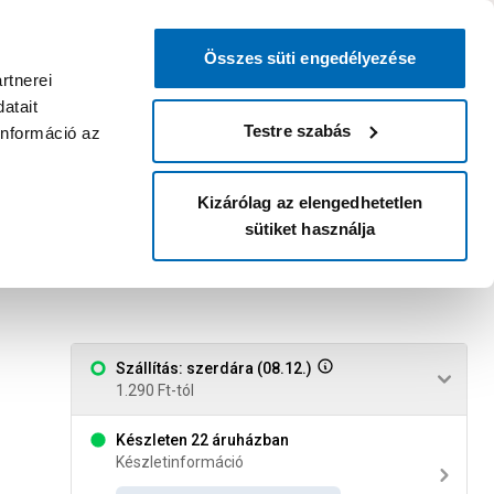
0
0
dvenc áruházam
:
Miért érdemes
Kérlek válassz
bejelentkezni?
Összes süti engedélyezése
Belépés
Listáim
Kosár
rtnerei
atait
Legyél Praktiker Plusz tag!
Áruházak és szolgáltatások
Karrier
Testre szabás
információ az
Kizárólag az elengedhetetlen
sütiket használja
Szállítás: szerdára (08.12.)
1.290 Ft-tól
Készleten 22 áruházban
Készletinformáció