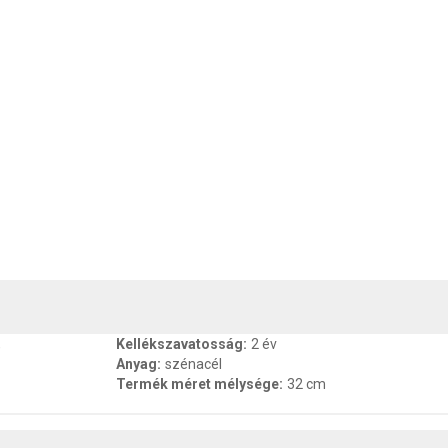
, SZAVATOSSÁG
CSOMAGOLÁSI ÉS SÚLY INFORMÁCIÓK
DOKU
,
Kellékszavatosság
:
2 év
Anyag
:
szénacél
Termék méret mélysége
:
32 cm