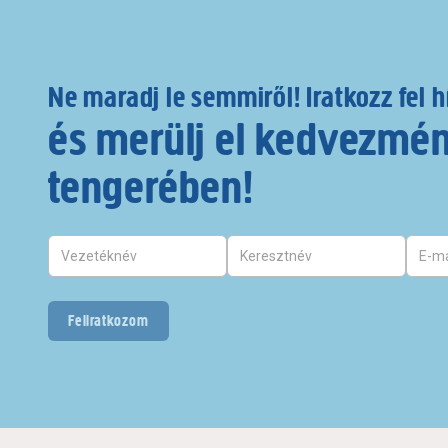
Ne maradj le semmiről! Iratkozz fel h
és merülj el kedvezmé
tengerében!
Feliratkozom