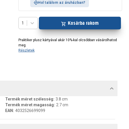
Hol találom az áruházban?
Kosárba rakom
1
Praktiker plusz kártyával akár 10%-kal olcsóbban vásárolhatod
meg.
Részletek
MENTUMOK, FELELŐS SZEMÉLY
Termék méret szélesség
:
3.8 cm
Termék méret magasság
:
2.7 cm
EAN
:
4032526699099