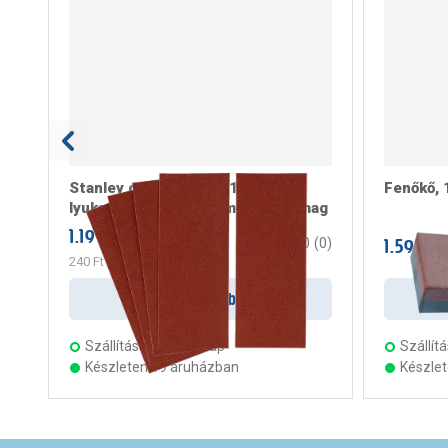
Stanley csiszolópapír 120g nem
Fenőkő, 
lyukasztott 93x230mm 5db/csomag
1.199 Ft
/ csomag
1.599 Ft
0
(
0
)
240 Ft
/ darab
Kosárba
Szállítás:
2 munkanap
Szállítá
Készleten 19 áruházban
Készle