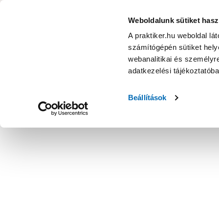
KATEGÓRIÁK
Weboldalunk sütiket hasz
A praktiker.hu weboldal lá
számítógépén sütiket helye
Ajánlatok
Márkanagykövet
Nyereményjáték
webanalitikai és személyre
adatkezelési tájékoztatób
Kezdőoldal
Műszaki, Gép, Szerszám
Szerszám tartozék
R
Beállítások