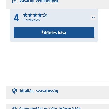
Vásárlói vélemények
4
1
értékelés
Értékelés írása
Jótállás, szavatosság
Csomagolási és súly információk