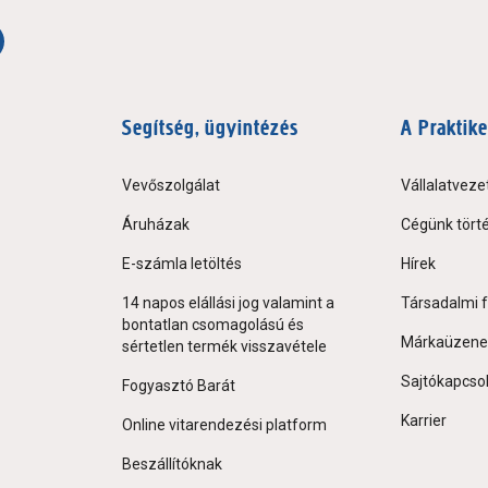
Segítség, ügyintézés
A Praktike
Vevőszolgálat
Vállalatveze
Áruházak
Cégünk tört
E-számla letöltés
Hírek
14 napos elállási jog valamint a
Társadalmi f
bontatlan csomagolású és
Márkaüzene
sértetlen termék visszavétele
Sajtókapcso
Fogyasztó Barát
Karrier
Online vitarendezési platform
Beszállítóknak