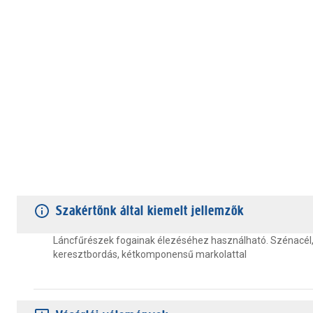
TERMÉKJELLEMZŐK
VÁSÁRLÓI VÉLEMÉNYEK
JÓTÁLLÁS
Szakértőnk által kiemelt jellemzők
Láncfűrészek fogainak élezéséhez használható. Szénacél
keresztbordás, kétkomponensű markolattal