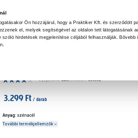
Ke
nál
togatásakor Ön hozzájárul, hogy a Praktiker Kft. és szerződött pa
zzenek el, melyek segítségével az oldalon tett látogatásának ad
Praktiker Professional
Szakiajánló
Ügyintézés és Információ
 szóló hirdetések megjelenítése céljából felhasználják. Bővebb 
an.
eszelés, csiszolás
Suki reszelő láncfűrészhez 200 x 4 mm
|
4
(1)
Márka
:
Suki
|
Cikkszám
:
336002
3.299 Ft
/ darab
Anyag
:
szénacél
További termékjellemzők