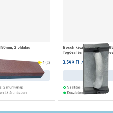
150mm, 2 oldalas
Bosch kézi csiszoló 93x1
fogóval és szorítóberende
3.599 Ft
/ darab
/ darab
4
(
2
)
Kosárba
Kosárba
s:
2 munkanap
Szállítás:
2 munkanap
ten 23 áruházban
Készleten 17 áruházban