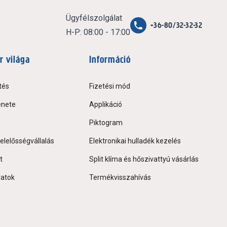
Ügyfélszolgálat
+36-80/32-32-32
H-P: 08:00 - 17:00
r világa
Információ
tés
Fizetési mód
énete
Applikáció
Piktogram
elelősségvállalás
Elektronikai hulladék kezelés
t
Split klíma és hőszivattyú vásárlás
latok
Termékvisszahívás