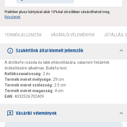
Praktiker plusz kártyával akár 10%-kal olcsóbban vásárolhatod meg.
Részletek
TERMÉKJELLEMZŐK
VÁSÁRLÓI VÉLEMÉNYEK
JÓTÁLLÁS,
Szakértőnk által kiemelt jellemzők
A drótkefe rozsda és lakk eltávolítására, valamint felületek
érdesítésére alkalmas. Bükkfa test.
Kellékszavatosság
:
2 év
Termék méret mélysége
:
29 cm
Termék méret szélesség
:
2.5 cm
Termék méret magasság
:
4 cm
EAN
:
4032526702409
Vásárlói vélemények