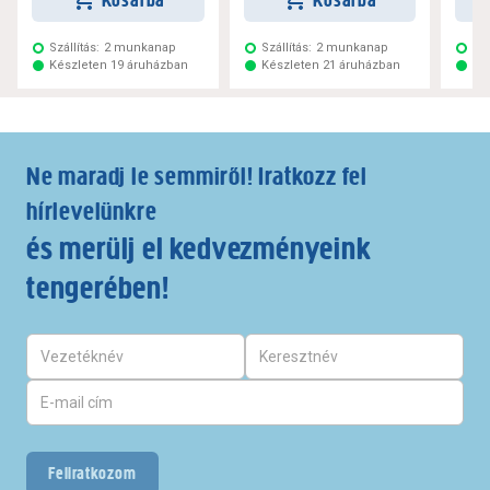
Kosárba
Kosárba
Szállítás:
2 munkanap
Szállítás:
2 munkanap
Szá
Készleten 19 áruházban
Készleten 21 áruházban
Ké
Ne maradj le semmiről! Iratkozz fel
hírlevelünkre
és merülj el kedvezményeink
tengerében!
Feliratkozom