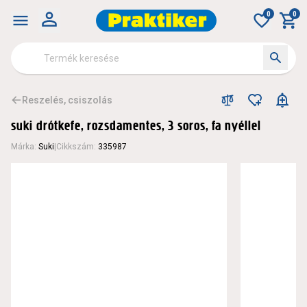
0
0
Reszelés, csiszolás
suki drótkefe, rozsdamentes, 3 soros, fa nyéllel
Márka
:
Suki
|
Cikkszám
:
335987