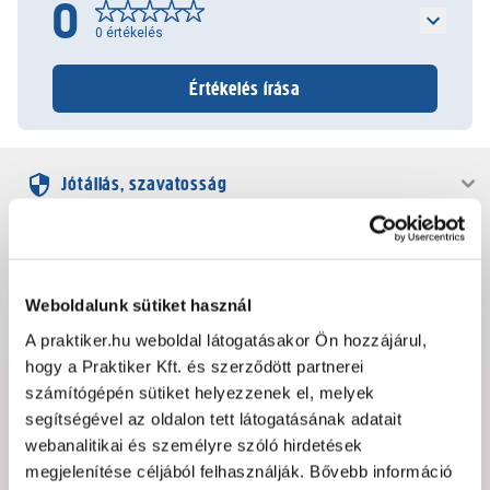
0
0
értékelés
Értékelés írása
Jótállás, szavatosság
Csomagolási és súly információk
Weboldalunk sütiket használ
Dokumentumok, felelős személy
A praktiker.hu weboldal látogatásakor Ön hozzájárul,
hogy a Praktiker Kft. és szerződött partnerei
számítógépén sütiket helyezzenek el, melyek
Hibát találtál az oldalon vagy a termék leírásában?
segítségével az oldalon tett látogatásának adatait
Kérjük jelezd nekünk!
webanalitikai és személyre szóló hirdetések
megjelenítése céljából felhasználják. Bővebb információ