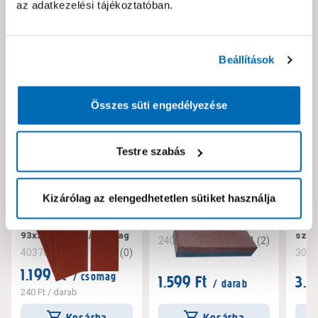
az adatkezelési tájékoztatóban.
Neked ajánljuk!
Beállítások
Összes süti engedélyezése
Testre szabás
Kizárólag az elengedhetetlen sütiket használja
Stanley csiszolópapír
Fenőkő, 150mm, 2
Bosc
120g nem lyukasztott
oldalas
93x1
93x230mm 5db/csomag
szor
4
(
2
)
240406
0
(
0
)
403764
308
1.199 Ft
/ csomag
1.599 Ft
3.5
/ darab
240 Ft
/ darab