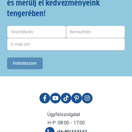
és merülj el kedvezményeink
tengerében!
Feliratkozom
Ügyfélszolgálat
H-P: 08:00 - 17:00
+36-80/32-32-32