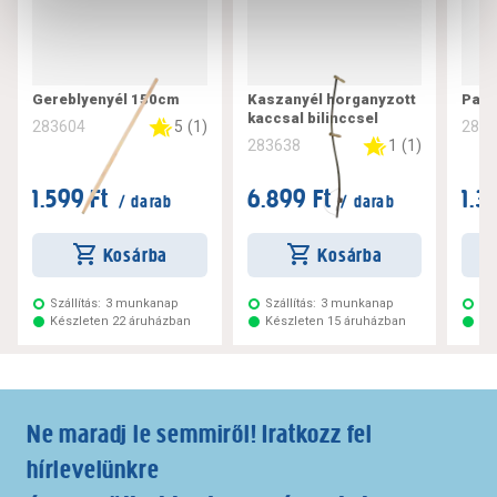
Gereblyenyél 150cm
Kaszanyél horganyzott
Part
kaccsal bilinccsel
5
(
1
)
283604
283
1
(
1
)
283638
1.599 Ft
6.899 Ft
1.3
/ darab
/ darab
Kosárba
Kosárba
Szállítás:
3 munkanap
Szállítás:
3 munkanap
Szá
Készleten 22 áruházban
Készleten 15 áruházban
Ké
Ne maradj le semmiről! Iratkozz fel
hírlevelünkre