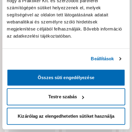
hogy a Praktiker Kft. és szerződött partnerei
Csomagolási és súly információk
számítógépén sütiket helyezzenek el, melyek
segítségével az oldalon tett látogatásának adatait
webanalitikai és személyre szóló hirdetések
Dokumentumok, felelős személy
megjelenítése céljából felhasználják. Bővebb információ
az adatkezelési tájékoztatóban.
Hibát találtál az oldalon vagy a termék leírásában?
Kérjük jelezd nekünk!
Beállítások
Összes süti engedélyezése
Neked ajánljuk!
Testre szabás
Kizárólag az elengedhetetlen sütiket használja