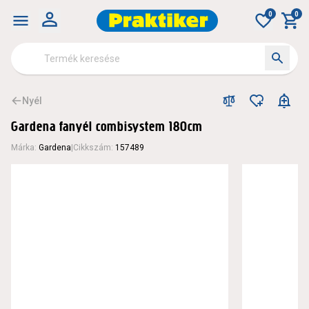
Gardena fanyél combisystem 180cm - Nyél - Szerszám tart
0
0
Nyél
Gardena fanyél combisystem 180cm
Márka
:
Gardena
|
Cikkszám
:
157489