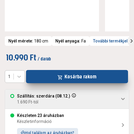
Nyél mérete
:
180 cm
Nyél anyaga
:
Fa
További termékjelle
10.990 Ft
/ darab
Kosárba rakom
1
Szállítás: szerdára (08.12.)
1.690 Ft-tól
Készleten 23 áruházban
Készletinformáció
Hol találom az áruházban?