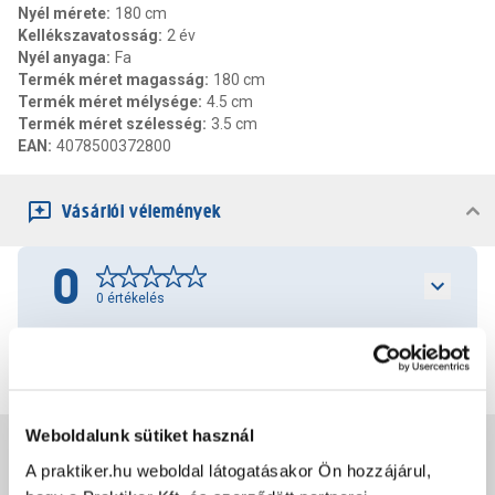
Nyél mérete
:
180 cm
Kellékszavatosság
:
2 év
Nyél anyaga
:
Fa
Termék méret magasság
:
180 cm
Termék méret mélysége
:
4.5 cm
Termék méret szélesség
:
3.5 cm
EAN
:
4078500372800
Vásárlói vélemények
0
0
értékelés
Értékelés írása
Weboldalunk sütiket használ
Jótállás, szavatosság
A praktiker.hu weboldal látogatásakor Ön hozzájárul,