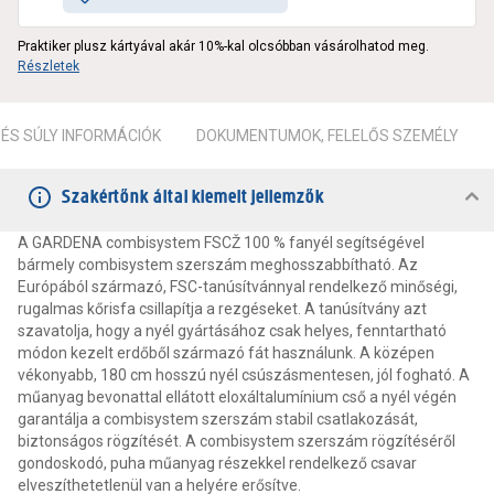
Praktiker plusz kártyával akár 10%-kal olcsóbban vásárolhatod meg.
Részletek
ÉS SÚLY INFORMÁCIÓK
DOKUMENTUMOK, FELELŐS SZEMÉLY
Szakértőnk által kiemelt jellemzők
A GARDENA combisystem FSCŽ 100 % fanyél segítségével
bármely combisystem szerszám meghosszabbítható. Az
Európából származó, FSC-tanúsítvánnyal rendelkező minőségi,
rugalmas kőrisfa csillapítja a rezgéseket. A tanúsítvány azt
szavatolja, hogy a nyél gyártásához csak helyes, fenntartható
módon kezelt erdőből származó fát használunk. A középen
vékonyabb, 180 cm hosszú nyél csúszásmentesen, jól fogható. A
műanyag bevonattal ellátott eloxáltalumínium cső a nyél végén
garantálja a combisystem szerszám stabil csatlakozását,
biztonságos rögzítését. A combisystem szerszám rögzítéséről
gondoskodó, puha műanyag részekkel rendelkező csavar
elveszíthetetlenül van a helyére erősítve.