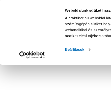
Weboldalunk sütiket hasz
A praktiker.hu weboldal lá
számítógépén sütiket helye
webanalitikai és személyre
adatkezelési tájékoztatób
Beállítások