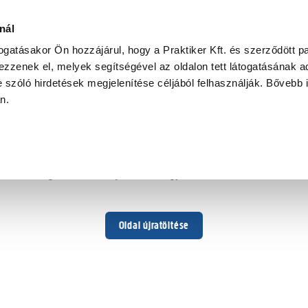
nál
togatásakor Ön hozzájárul, hogy a Praktiker Kft. és szerződött pa
zzenek el, melyek segítségével az oldalon tett látogatásának ad
 szóló hirdetések megjelenítése céljából felhasználják. Bővebb 
Hoppá ...
an.
Váratlan hiba történt
Dolgozunk a hiba javításán. Egy kis türelmet kérünk.
Oldal újratöltése