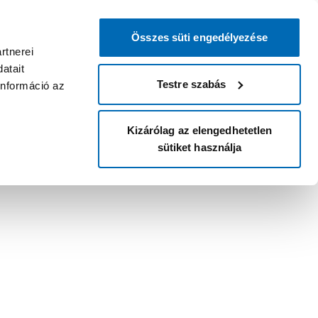
Összes süti engedélyezése
rtnerei
atait
Testre szabás
információ az
Kizárólag az elengedhetetlen
sütiket használja