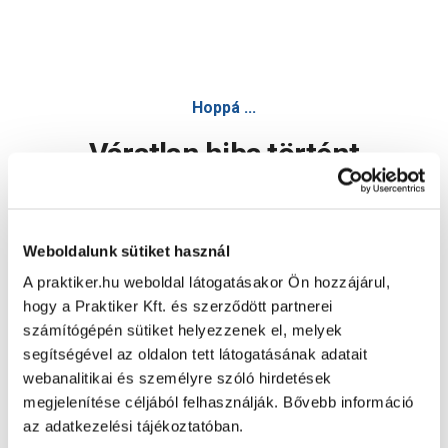
Hoppá ...
Váratlan hiba történt
Dolgozunk a hiba javításán. Egy kis türelmet kérünk.
Weboldalunk sütiket használ
A praktiker.hu weboldal látogatásakor Ön hozzájárul,
Oldal újratöltése
hogy a Praktiker Kft. és szerződött partnerei
számítógépén sütiket helyezzenek el, melyek
segítségével az oldalon tett látogatásának adatait
webanalitikai és személyre szóló hirdetések
megjelenítése céljából felhasználják. Bővebb információ
az adatkezelési tájékoztatóban.