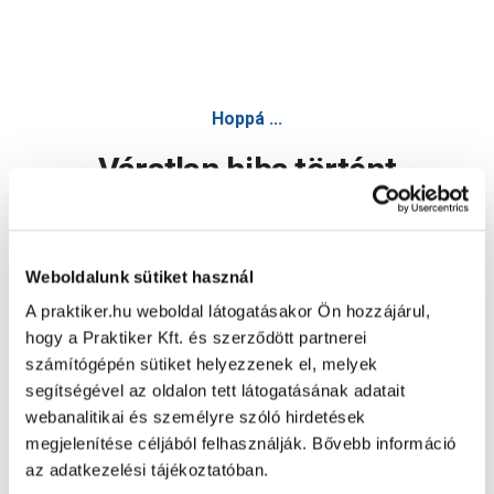
Hoppá ...
Váratlan hiba történt
Dolgozunk a hiba javításán. Egy kis türelmet kérünk.
Weboldalunk sütiket használ
A praktiker.hu weboldal látogatásakor Ön hozzájárul,
Oldal újratöltése
hogy a Praktiker Kft. és szerződött partnerei
számítógépén sütiket helyezzenek el, melyek
segítségével az oldalon tett látogatásának adatait
webanalitikai és személyre szóló hirdetések
megjelenítése céljából felhasználják. Bővebb információ
az adatkezelési tájékoztatóban.