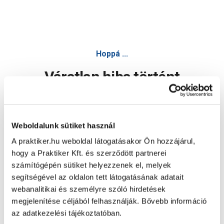
Hoppá ...
Váratlan hiba történt
Dolgozunk a hiba javításán. Egy kis türelmet kérünk.
Weboldalunk sütiket használ
A praktiker.hu weboldal látogatásakor Ön hozzájárul,
Oldal újratöltése
hogy a Praktiker Kft. és szerződött partnerei
számítógépén sütiket helyezzenek el, melyek
segítségével az oldalon tett látogatásának adatait
webanalitikai és személyre szóló hirdetések
megjelenítése céljából felhasználják. Bővebb információ
az adatkezelési tájékoztatóban.