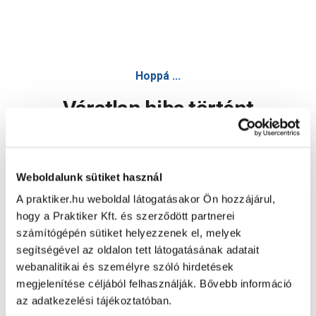
Hoppá ...
Váratlan hiba történt
Dolgozunk a hiba javításán. Egy kis türelmet kérünk.
Weboldalunk sütiket használ
A praktiker.hu weboldal látogatásakor Ön hozzájárul,
Oldal újratöltése
hogy a Praktiker Kft. és szerződött partnerei
számítógépén sütiket helyezzenek el, melyek
segítségével az oldalon tett látogatásának adatait
webanalitikai és személyre szóló hirdetések
megjelenítése céljából felhasználják. Bővebb információ
az adatkezelési tájékoztatóban.