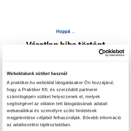
Hoppá ...
Váratlan hiba történt
Dolgozunk a hiba javításán. Egy kis türelmet kérünk.
Weboldalunk sütiket használ
A praktiker.hu weboldal látogatásakor Ön hozzájárul,
Oldal újratöltése
hogy a Praktiker Kft. és szerződött partnerei
számítógépén sütiket helyezzenek el, melyek
segítségével az oldalon tett látogatásának adatait
webanalitikai és személyre szóló hirdetések
megjelenítése céljából felhasználják. Bővebb információ
az adatkezelési tájékoztatóban.