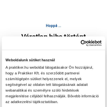
Hoppá ...
Váratlan hiba történt
Dolgozunk a hiba javításán. Egy kis türelmet kérünk.
Weboldalunk sütiket használ
A praktiker.hu weboldal látogatásakor Ön hozzájárul,
Oldal újratöltése
hogy a Praktiker Kft. és szerződött partnerei
számítógépén sütiket helyezzenek el, melyek
segítségével az oldalon tett látogatásának adatait
webanalitikai és személyre szóló hirdetések
megjelenítése céljából felhasználják. Bővebb információ
az adatkezelési tájékoztatóban.