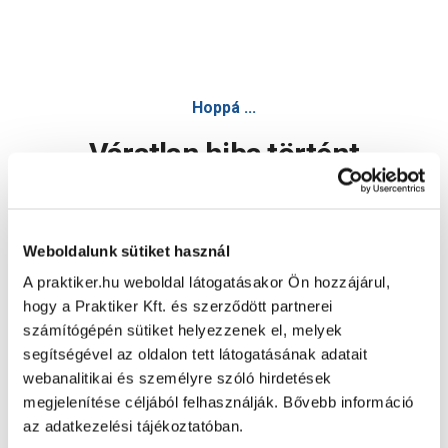
Hoppá ...
Váratlan hiba történt
Dolgozunk a hiba javításán. Egy kis türelmet kérünk.
Weboldalunk sütiket használ
A praktiker.hu weboldal látogatásakor Ön hozzájárul,
Oldal újratöltése
hogy a Praktiker Kft. és szerződött partnerei
számítógépén sütiket helyezzenek el, melyek
segítségével az oldalon tett látogatásának adatait
webanalitikai és személyre szóló hirdetések
megjelenítése céljából felhasználják. Bővebb információ
az adatkezelési tájékoztatóban.