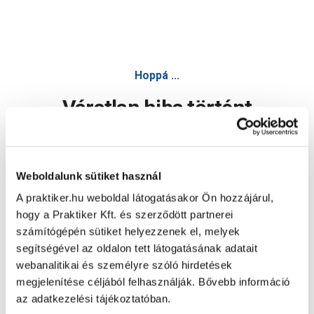
Hoppá ...
Váratlan hiba történt
Dolgozunk a hiba javításán. Egy kis türelmet kérünk.
Weboldalunk sütiket használ
A praktiker.hu weboldal látogatásakor Ön hozzájárul,
Oldal újratöltése
hogy a Praktiker Kft. és szerződött partnerei
számítógépén sütiket helyezzenek el, melyek
segítségével az oldalon tett látogatásának adatait
webanalitikai és személyre szóló hirdetések
megjelenítése céljából felhasználják. Bővebb információ
az adatkezelési tájékoztatóban.