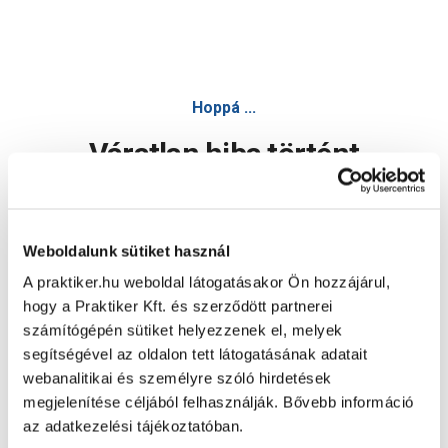
Hoppá ...
Váratlan hiba történt
Dolgozunk a hiba javításán. Egy kis türelmet kérünk.
Weboldalunk sütiket használ
A praktiker.hu weboldal látogatásakor Ön hozzájárul,
Oldal újratöltése
hogy a Praktiker Kft. és szerződött partnerei
számítógépén sütiket helyezzenek el, melyek
segítségével az oldalon tett látogatásának adatait
webanalitikai és személyre szóló hirdetések
megjelenítése céljából felhasználják. Bővebb információ
az adatkezelési tájékoztatóban.