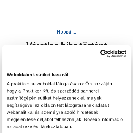
Hoppá ...
Váratlan hiba történt
Dolgozunk a hiba javításán. Egy kis türelmet kérünk.
Weboldalunk sütiket használ
A praktiker.hu weboldal látogatásakor Ön hozzájárul,
Oldal újratöltése
hogy a Praktiker Kft. és szerződött partnerei
számítógépén sütiket helyezzenek el, melyek
segítségével az oldalon tett látogatásának adatait
webanalitikai és személyre szóló hirdetések
megjelenítése céljából felhasználják. Bővebb információ
az adatkezelési tájékoztatóban.