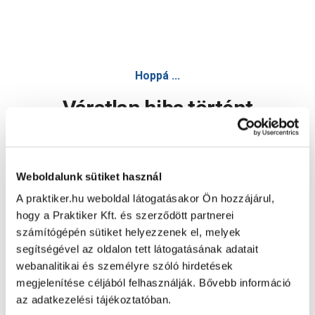
Hoppá ...
Váratlan hiba történt
Dolgozunk a hiba javításán. Egy kis türelmet kérünk.
Weboldalunk sütiket használ
A praktiker.hu weboldal látogatásakor Ön hozzájárul,
Oldal újratöltése
hogy a Praktiker Kft. és szerződött partnerei
számítógépén sütiket helyezzenek el, melyek
segítségével az oldalon tett látogatásának adatait
webanalitikai és személyre szóló hirdetések
megjelenítése céljából felhasználják. Bővebb információ
az adatkezelési tájékoztatóban.