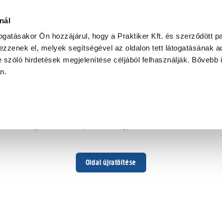
nál
togatásakor Ön hozzájárul, hogy a Praktiker Kft. és szerződött pa
zzenek el, melyek segítségével az oldalon tett látogatásának ad
 szóló hirdetések megjelenítése céljából felhasználják. Bővebb 
Hoppá ...
an.
Váratlan hiba történt
Dolgozunk a hiba javításán. Egy kis türelmet kérünk.
Oldal újratöltése