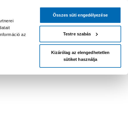
Összes süti engedélyezése
rtnerei
atait
Testre szabás
információ az
Kizárólag az elengedhetetlen
sütiket használja