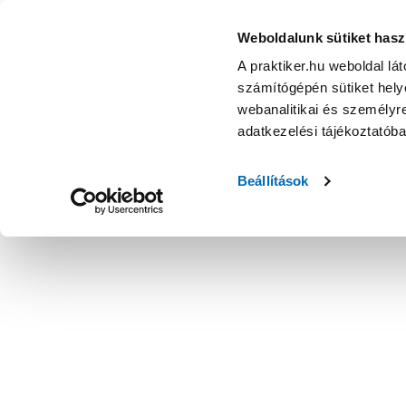
Weboldalunk sütiket hasz
A praktiker.hu weboldal lá
számítógépén sütiket helye
webanalitikai és személyre
adatkezelési tájékoztatób
Beállítások