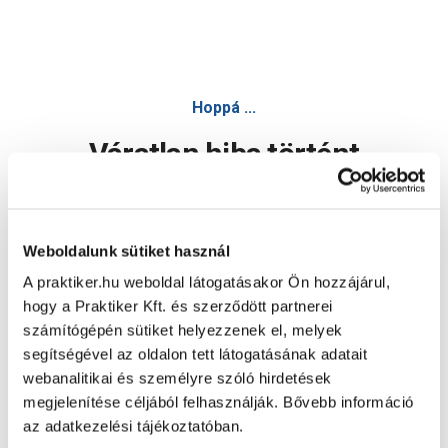
Hoppá ...
Váratlan hiba történt
Dolgozunk a hiba javításán. Egy kis türelmet kérünk.
Weboldalunk sütiket használ
A praktiker.hu weboldal látogatásakor Ön hozzájárul,
Oldal újratöltése
hogy a Praktiker Kft. és szerződött partnerei
számítógépén sütiket helyezzenek el, melyek
segítségével az oldalon tett látogatásának adatait
webanalitikai és személyre szóló hirdetések
megjelenítése céljából felhasználják. Bővebb információ
az adatkezelési tájékoztatóban.