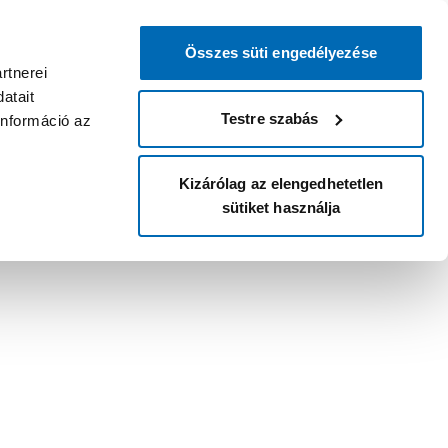
Összes süti engedélyezése
rtnerei
atait
Testre szabás
információ az
Kizárólag az elengedhetetlen
sütiket használja