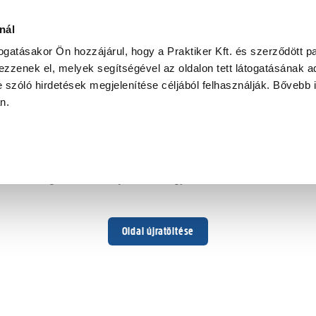
nál
togatásakor Ön hozzájárul, hogy a Praktiker Kft. és szerződött pa
zzenek el, melyek segítségével az oldalon tett látogatásának ad
 szóló hirdetések megjelenítése céljából felhasználják. Bővebb 
Hoppá ...
an.
Váratlan hiba történt
Dolgozunk a hiba javításán. Egy kis türelmet kérünk.
Oldal újratöltése