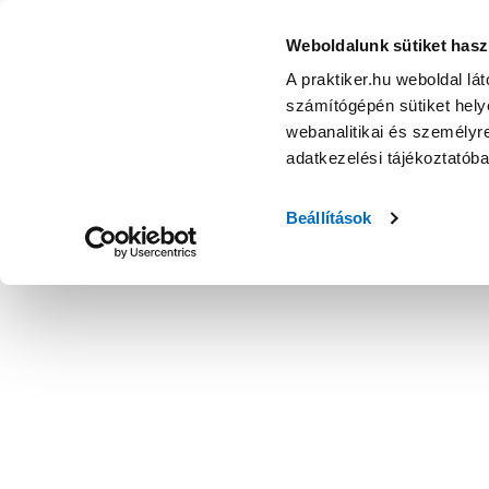
Weboldalunk sütiket hasz
A praktiker.hu weboldal lá
számítógépén sütiket helye
webanalitikai és személyre
adatkezelési tájékoztatób
Beállítások