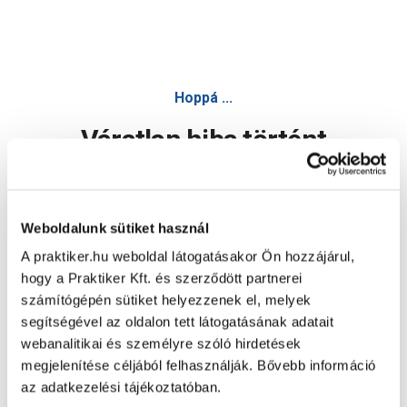
Hoppá ...
Váratlan hiba történt
Dolgozunk a hiba javításán. Egy kis türelmet kérünk.
Weboldalunk sütiket használ
A praktiker.hu weboldal látogatásakor Ön hozzájárul,
Oldal újratöltése
hogy a Praktiker Kft. és szerződött partnerei
számítógépén sütiket helyezzenek el, melyek
segítségével az oldalon tett látogatásának adatait
webanalitikai és személyre szóló hirdetések
megjelenítése céljából felhasználják. Bővebb információ
az adatkezelési tájékoztatóban.