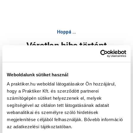
Hoppá ...
Váratlan hiba történt
Dolgozunk a hiba javításán. Egy kis türelmet kérünk.
Weboldalunk sütiket használ
A praktiker.hu weboldal látogatásakor Ön hozzájárul,
Oldal újratöltése
hogy a Praktiker Kft. és szerződött partnerei
számítógépén sütiket helyezzenek el, melyek
segítségével az oldalon tett látogatásának adatait
webanalitikai és személyre szóló hirdetések
megjelenítése céljából felhasználják. Bővebb információ
az adatkezelési tájékoztatóban.