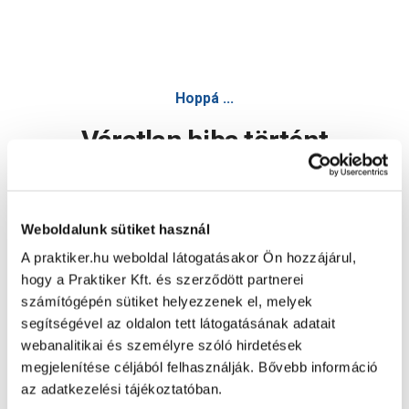
Hoppá ...
Váratlan hiba történt
Dolgozunk a hiba javításán. Egy kis türelmet kérünk.
Weboldalunk sütiket használ
A praktiker.hu weboldal látogatásakor Ön hozzájárul,
Oldal újratöltése
hogy a Praktiker Kft. és szerződött partnerei
számítógépén sütiket helyezzenek el, melyek
segítségével az oldalon tett látogatásának adatait
webanalitikai és személyre szóló hirdetések
megjelenítése céljából felhasználják. Bővebb információ
az adatkezelési tájékoztatóban.