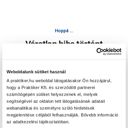
Hoppá ...
Váratlan hiba történt
Dolgozunk a hiba javításán. Egy kis türelmet kérünk.
Weboldalunk sütiket használ
A praktiker.hu weboldal látogatásakor Ön hozzájárul,
Oldal újratöltése
hogy a Praktiker Kft. és szerződött partnerei
számítógépén sütiket helyezzenek el, melyek
segítségével az oldalon tett látogatásának adatait
webanalitikai és személyre szóló hirdetések
megjelenítése céljából felhasználják. Bővebb információ
az adatkezelési tájékoztatóban.