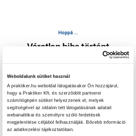
Hoppá ...
Váratlan hiba történt
Dolgozunk a hiba javításán. Egy kis türelmet kérünk.
Weboldalunk sütiket használ
A praktiker.hu weboldal látogatásakor Ön hozzájárul,
Oldal újratöltése
hogy a Praktiker Kft. és szerződött partnerei
számítógépén sütiket helyezzenek el, melyek
segítségével az oldalon tett látogatásának adatait
webanalitikai és személyre szóló hirdetések
megjelenítése céljából felhasználják. Bővebb információ
az adatkezelési tájékoztatóban.