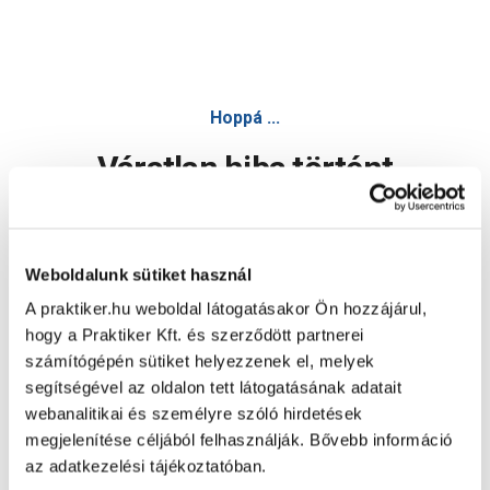
Hoppá ...
Váratlan hiba történt
Dolgozunk a hiba javításán. Egy kis türelmet kérünk.
Weboldalunk sütiket használ
A praktiker.hu weboldal látogatásakor Ön hozzájárul,
Oldal újratöltése
hogy a Praktiker Kft. és szerződött partnerei
számítógépén sütiket helyezzenek el, melyek
segítségével az oldalon tett látogatásának adatait
webanalitikai és személyre szóló hirdetések
megjelenítése céljából felhasználják. Bővebb információ
az adatkezelési tájékoztatóban.