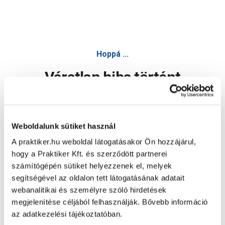
Hoppá ...
Váratlan hiba történt
Dolgozunk a hiba javításán. Egy kis türelmet kérünk.
Weboldalunk sütiket használ
A praktiker.hu weboldal látogatásakor Ön hozzájárul,
Oldal újratöltése
hogy a Praktiker Kft. és szerződött partnerei
számítógépén sütiket helyezzenek el, melyek
segítségével az oldalon tett látogatásának adatait
webanalitikai és személyre szóló hirdetések
megjelenítése céljából felhasználják. Bővebb információ
az adatkezelési tájékoztatóban.