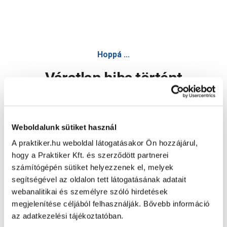
Hoppá ...
Váratlan hiba történt
Dolgozunk a hiba javításán. Egy kis türelmet kérünk.
Weboldalunk sütiket használ
A praktiker.hu weboldal látogatásakor Ön hozzájárul,
Oldal újratöltése
hogy a Praktiker Kft. és szerződött partnerei
számítógépén sütiket helyezzenek el, melyek
segítségével az oldalon tett látogatásának adatait
webanalitikai és személyre szóló hirdetések
megjelenítése céljából felhasználják. Bővebb információ
az adatkezelési tájékoztatóban.