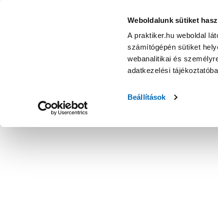
Weboldalunk sütiket hasz
A praktiker.hu weboldal lá
számítógépén sütiket helye
webanalitikai és személyre
adatkezelési tájékoztatób
Beállítások