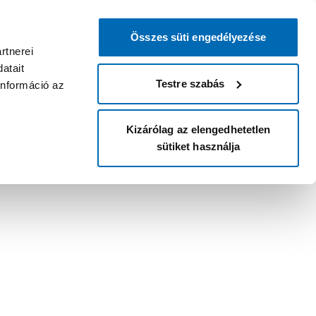
Összes süti engedélyezése
rtnerei
atait
Testre szabás
információ az
Kizárólag az elengedhetetlen
sütiket használja