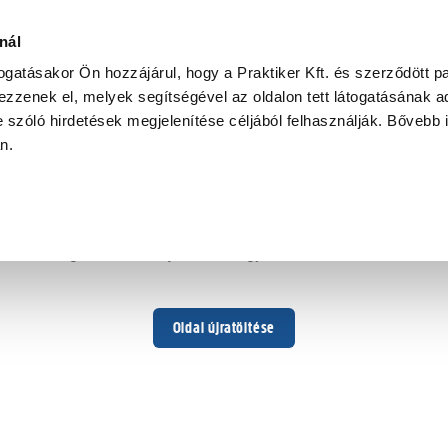
nál
togatásakor Ön hozzájárul, hogy a Praktiker Kft. és szerződött pa
zzenek el, melyek segítségével az oldalon tett látogatásának ad
 szóló hirdetések megjelenítése céljából felhasználják. Bővebb 
Hoppá ...
an.
Váratlan hiba történt
Dolgozunk a hiba javításán. Egy kis türelmet kérünk.
Oldal újratöltése