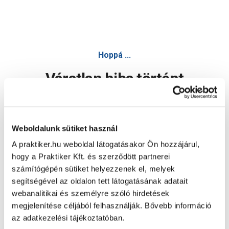
Hoppá ...
Váratlan hiba történt
Dolgozunk a hiba javításán. Egy kis türelmet kérünk.
Weboldalunk sütiket használ
A praktiker.hu weboldal látogatásakor Ön hozzájárul,
Oldal újratöltése
hogy a Praktiker Kft. és szerződött partnerei
számítógépén sütiket helyezzenek el, melyek
segítségével az oldalon tett látogatásának adatait
webanalitikai és személyre szóló hirdetések
megjelenítése céljából felhasználják. Bővebb információ
az adatkezelési tájékoztatóban.