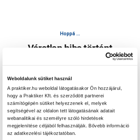
Hoppá ...
Váratlan hiba történt
Dolgozunk a hiba javításán. Egy kis türelmet kérünk.
Weboldalunk sütiket használ
A praktiker.hu weboldal látogatásakor Ön hozzájárul,
Oldal újratöltése
hogy a Praktiker Kft. és szerződött partnerei
számítógépén sütiket helyezzenek el, melyek
segítségével az oldalon tett látogatásának adatait
webanalitikai és személyre szóló hirdetések
megjelenítése céljából felhasználják. Bővebb információ
az adatkezelési tájékoztatóban.