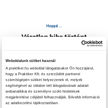
Hoppá ...
Váratlan hiba történt
Dolgozunk a hiba javításán. Egy kis türelmet kérünk.
Weboldalunk sütiket használ
A praktiker.hu weboldal látogatásakor Ön hozzájárul,
Oldal újratöltése
hogy a Praktiker Kft. és szerződött partnerei
számítógépén sütiket helyezzenek el, melyek
segítségével az oldalon tett látogatásának adatait
webanalitikai és személyre szóló hirdetések
megjelenítése céljából felhasználják. Bővebb információ
az adatkezelési tájékoztatóban.