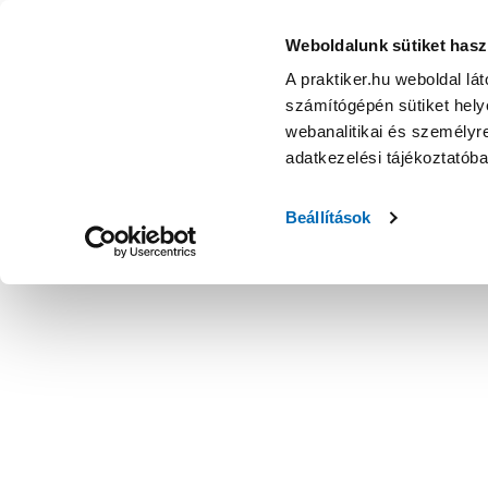
Weboldalunk sütiket hasz
A praktiker.hu weboldal lá
számítógépén sütiket helye
webanalitikai és személyre
adatkezelési tájékoztatób
Beállítások