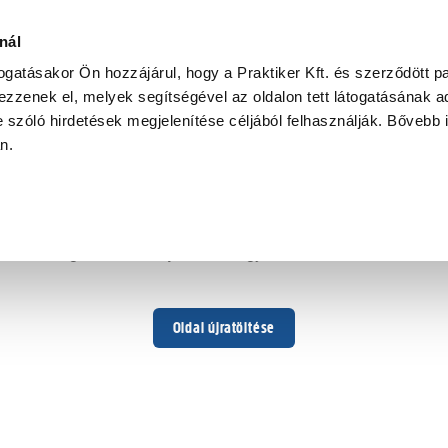
nál
togatásakor Ön hozzájárul, hogy a Praktiker Kft. és szerződött pa
zzenek el, melyek segítségével az oldalon tett látogatásának ad
 szóló hirdetések megjelenítése céljából felhasználják. Bővebb 
Hoppá ...
an.
Váratlan hiba történt
Dolgozunk a hiba javításán. Egy kis türelmet kérünk.
Oldal újratöltése