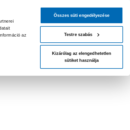
Összes süti engedélyezése
rtnerei
atait
Testre szabás
információ az
Kizárólag az elengedhetetlen
sütiket használja