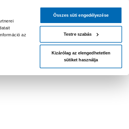
Összes süti engedélyezése
rtnerei
atait
Testre szabás
információ az
Kizárólag az elengedhetetlen
sütiket használja