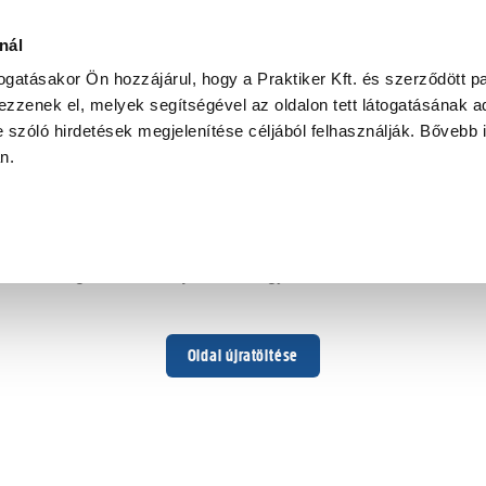
nál
togatásakor Ön hozzájárul, hogy a Praktiker Kft. és szerződött pa
zzenek el, melyek segítségével az oldalon tett látogatásának ad
 szóló hirdetések megjelenítése céljából felhasználják. Bővebb 
Hoppá ...
an.
Váratlan hiba történt
Dolgozunk a hiba javításán. Egy kis türelmet kérünk.
Oldal újratöltése