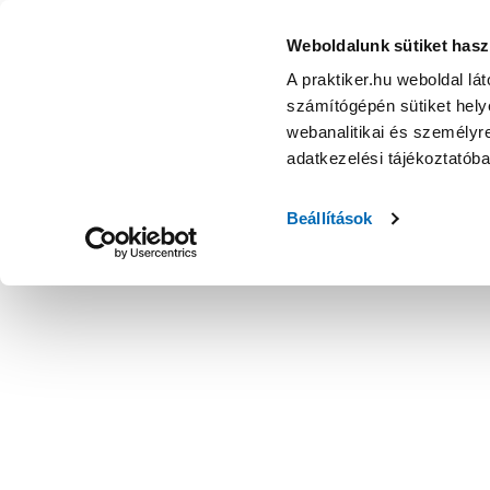
Weboldalunk sütiket hasz
A praktiker.hu weboldal lá
számítógépén sütiket helye
webanalitikai és személyre
adatkezelési tájékoztatób
Beállítások