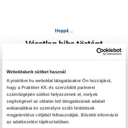
Hoppá ...
Váratlan hiba történt
Dolgozunk a hiba javításán. Egy kis türelmet kérünk.
Weboldalunk sütiket használ
A praktiker.hu weboldal látogatásakor Ön hozzájárul,
Oldal újratöltése
hogy a Praktiker Kft. és szerződött partnerei
számítógépén sütiket helyezzenek el, melyek
segítségével az oldalon tett látogatásának adatait
webanalitikai és személyre szóló hirdetések
megjelenítése céljából felhasználják. Bővebb információ
az adatkezelési tájékoztatóban.